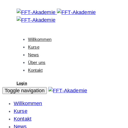
Skip
Skip
links
to
primary
navigation
Skip
Willkommen
to
Kurse
content
News
Über uns
Kontakt
Login
Toggle navigation
Willkommen
Kurse
Kontakt
News