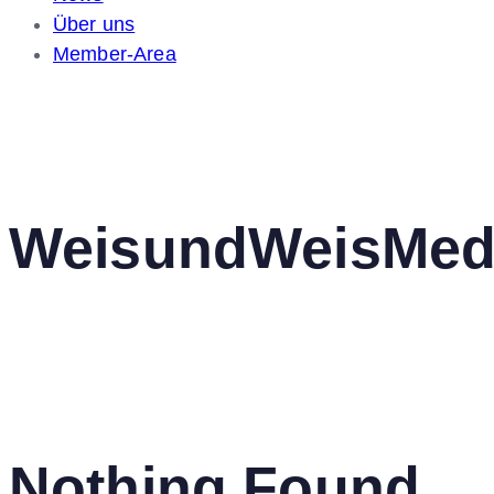
Über uns
Member-Area
WeisundWeisMed
Nothing Found