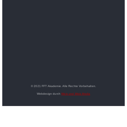
© 2021 FFT Akademie. Alle Rechte Vorbehalten.
Webdesign durch
Weis und Weis Media